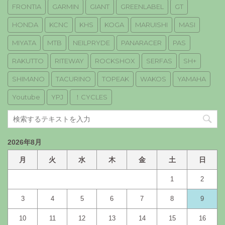
FRONTIA
GARMIN
GIANT
GREENLABEL
GT
HONDA
KCNC
KHS
KOGA
MARUISHI
MASI
MIYATA
MTB
NEILPRYDE
PANARACER
PAS
RAKUTTO
RITEWAY
ROCKSHOX
SERFAS
SH+
SHIMANO
TACURINO
TOPEAK
WAKOS
YAMAHA
Youtube
YPJ
！CYCLES
2026年8月
月
火
水
木
金
土
日
1
2
3
4
5
6
7
8
9
10
11
12
13
14
15
16