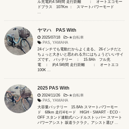
ル充電約4.5時間 走行距離 ： オートエコモー
ドプラス 107Km ： スマートパワーモード
...
ヤマハ PAS With
2025/07/18
-
★自転車
PAS
,
YAMAHA
24インチでも電動だからよく走る。 26インチだと
ちょっと大きいと思われる方にはちょうどいいサイ
ズです。 バッテリー ： 15.8Ah フル充
電 ： 約4.5時間 走行距離 ： オートエコ
100K ...
2025 PAS With
2024/11/26
-
★自転車
PAS
,
YAMAHA
大容量バッテリー 15.8Ah スマートパワーモー
ド 68km 走行4モード HIGH・SMART・ECO・
OFF スタンド連動式ハンドルストッパー スマート
パワーアシスト 坂道ラクラク。アシスト選び ...