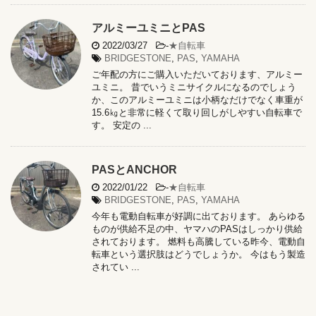
アルミーユミニとPAS
2022/03/27
-
★自転車
BRIDGESTONE
,
PAS
,
YAMAHA
ご年配の方にご購入いただいております、アルミー
ユミニ。 昔でいうミニサイクルになるのでしょう
か、このアルミーユミニは小柄なだけでなく車重が
15.6㎏と非常に軽くて取り回しがしやすい自転車で
す。 安定の ...
PASとANCHOR
2022/01/22
-
★自転車
BRIDGESTONE
,
PAS
,
YAMAHA
今年も電動自転車が好調に出ております。 あらゆる
ものが供給不足の中、ヤマハのPASはしっかり供給
されております。 燃料も高騰している昨今、電動自
転車という選択肢はどうでしょうか。 今はもう製造
されてい ...