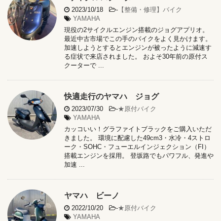
2023/10/18
-
【整備・修理】バイク
YAMAHA
現役の2サイクルエンジン搭載のジョグアプリオ。
最近中古市場でこの手のバイクをよく見かけます。
加速しようとするとエンジンが被ったように減速す
る症状で来店されました。 およそ30年前の原付ス
クーターで ...
快適走行のヤマハ ジョグ
2023/07/30
-
★原付バイク
YAMAHA
カッコいい！グラファイトブラックをご購入いただ
きました。 環境に配慮した49cm3・水冷・4ストロ
ーク・SOHC・フューエルインジェクション（FI）
搭載エンジンを採用。 登坂路でもパワフル、発進や
加速 ...
ヤマハ ビーノ
2022/10/20
-
★原付バイク
YAMAHA