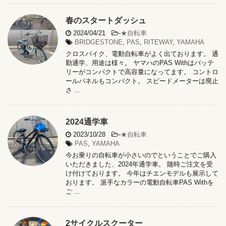
春のスタートダッシュ
2024/04/21
-
★自転車
BRIDGESTONE
,
PAS
,
RITEWAY
,
YAMAHA
クロスバイク、電動自転車がよく出ております。 通
勤通学、用途は様々。 ヤマハのPAS Withはバッテ
リーがコンパクトで高容量になってます。 コントロ
ールパネルもコンパクト。 スピードメーターは廃止
さ ...
2024通学車
2023/10/28
-
★自転車
PAS
,
YAMAHA
今お乗りの自転車が小さいのでということでご購入
いただきました、2024年通学車。 随時ご注文を受
け付けております。 今年はチエンモデルも展示して
おります。 派手なカラーの電動自転車PAS Withを
ご ...
2サイクルスクーター