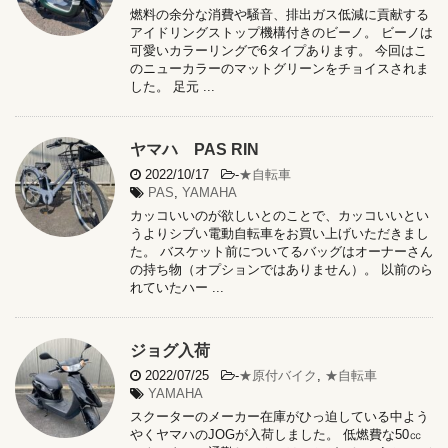
燃料の余分な消費や騒⾳、排出ガス低減に貢献する
アイドリングストップ機構付きのビーノ。 ビーノは
可愛いカラーリングで6タイプあります。 今回はこ
のニューカラーのマットグリーンをチョイスされま
した。 足元 ...
ヤマハ PAS RIN
2022/10/17
-
★自転車
PAS
,
YAMAHA
カッコいいのが欲しいとのことで、カッコいいとい
うよりシブい電動自転車をお買い上げいただきまし
た。 バスケット前についてるバッグはオーナーさん
の持ち物（オプションではありません）。 以前のら
れていたハー ...
ジョグ入荷
2022/07/25
-
★原付バイク
,
★自転車
YAMAHA
スクーターのメーカー在庫がひっ迫している中よう
やくヤマハのJOGが入荷しました。 低燃費な50㏄