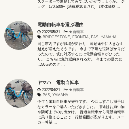
スクーターで通勤してみてはいかがでしょうか。 ジ
ョグ 170,500円 [消費税10％含む] （本体価格 ...
電動自転車を選ぶ理由
2022/05/31
-
★自転車
BRIDGESTONE
,
FRONTIA
,
PAS
,
YAMAHA
同じ市内ですが職場が変わり、通勤途中に大きな山
越えが増えたそうです。 今まで平坦な道路ばかりだ
ったので、坂に対応するには電動自転車がぴった
り。 こちらは免許返納される方。 今までの足の友
は50㏄のスク ...
ヤマハ 電動自転車
2022/04/21
-
★自転車
PAS
,
YAMAHA
今年も電動自転車が好評です。 今回はすこし派手目
なカラーをご購入いただきました。 用途はお買い物
や隣町までのお出かけ。 普通自転車から電動自転車
に乗り換えることで、行動範囲が広がります。 メー
カー希望 ...