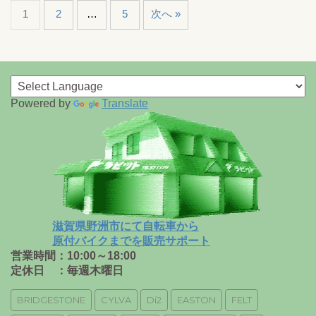
1
2
…
5
次へ »
Powered by
Translate
滋賀県野洲市にて自転車から
原付バイクまでを販売サポート
営業時間：10:00～18:00
定休日 ：毎週木曜日
BRIDGESTONE
CYLVA
Di2
EASTON
FELT