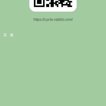
https://cycle-rabbit.com/
広 告