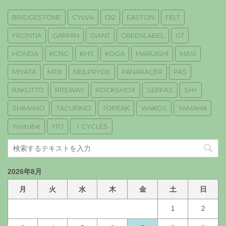
BRIDGESTONE
CYLVA
Di2
EASTON
FELT
FRONTIA
GARMIN
GIANT
GREENLABEL
GT
HONDA
KCNC
KHS
KOGA
MARUISHI
MASI
MIYATA
MTB
NEILPRYDE
PANARACER
PAS
RAKUTTO
RITEWAY
ROCKSHOX
SERFAS
SH+
SHIMANO
TACURINO
TOPEAK
WAKOS
YAMAHA
Youtube
YPJ
！CYCLES
2026年8月
月
火
水
木
金
土
日
1
2