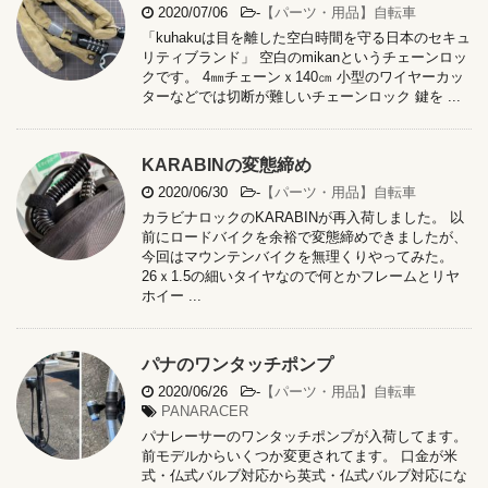
2020/07/06
-
【パーツ・用品】自転車
「kuhakuは目を離した空白時間を守る日本のセキュ
リティブランド」 空白のmikanというチェーンロッ
クです。 4㎜チェーンｘ140㎝ 小型のワイヤーカッ
ターなどでは切断が難しいチェーンロック 鍵を ...
KARABINの変態締め
2020/06/30
-
【パーツ・用品】自転車
カラビナロックのKARABINが再入荷しました。 以
前にロードバイクを余裕で変態締めできましたが、
今回はマウンテンバイクを無理くりやってみた。
26ｘ1.5の細いタイヤなので何とかフレームとリヤ
ホイー ...
パナのワンタッチポンプ
2020/06/26
-
【パーツ・用品】自転車
PANARACER
パナレーサーのワンタッチポンプが入荷してます。
前モデルからいくつか変更されてます。 口金が米
式・仏式バルブ対応から英式・仏式バルブ対応にな