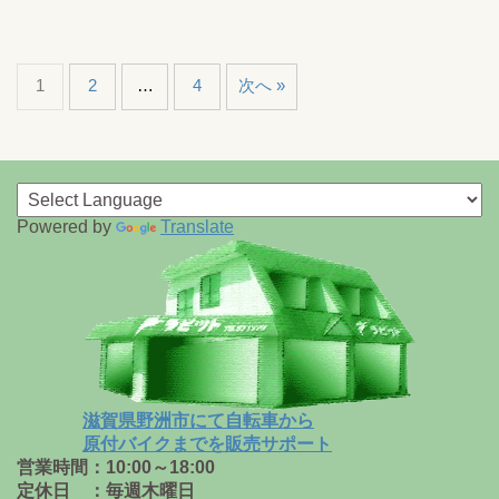
1
2
…
4
次へ »
Powered by
Translate
滋賀県野洲市にて自転車から
原付バイクまでを販売サポート
営業時間：10:00～18:00
定休日 ：毎週木曜日