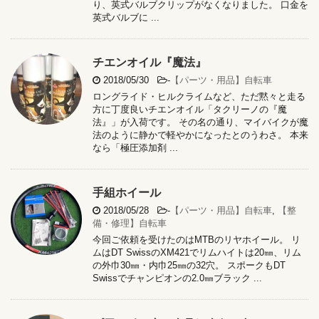
り、英式バルブクリップがなくなりました。 口金を
英式バルブに ...
チエンオイル『魔法』
2018/05/30
-
【パーツ・用品】自転車
ロングライド・ヒルクライムなど、ただ黙々と走る
方に丁度良いチエンオイル「タクリーノの『魔
法』」が入荷です。 その名の通り、マイバイクが魔
法のように静かで軽やかになったとのうわさ。 本来
なら「極圧添加剤 ...
手組ホイール
2018/05/28
-
【パーツ・用品】自転車
,
【整
備・修理】自転車
今回ご依頼を受けたのはMTBのリヤホイール。 リ
ムはDT SwissのXM421でリムハイトは20㎜、リム
の外巾30㎜・内巾25㎜の32穴。 スポークもDT
Swissでチャンピオンの2.0㎜ブラック ...