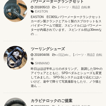
パワーメータークランクセット
2018/05/13
-
【パーツ・用品】自転車
EASTON
EASTON EC90SLパワーメータークランクセット
カーボン製クランクとアルミ製のスプロケットをス
パイダーアームで固定、スピンドルにはパワーメー
ターが内蔵されています。 スピンドル径は30mmな
の ...
ツーリングシューズ
2018/04/06
-
♪日記etc.
,
【パーツ・用品】自転
車
SHIMANO
昨日はほぼ半年ぶりのポタリング。 新調したSH+の
アイウェアとともに、SPDペダルとシューズも変更
してみました。 SPD-SLシステムは走り込むにはい
いけど、途中で降りて写真撮影をしたり、ノラ猫と
遊ん ...
カラビナロックのご提案