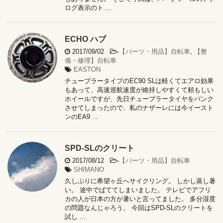
ログ表示のト ...
ECHO ハブ
2017/09/02
-
【パーツ・用品】自転車
,
【整
備・修理】自転車
EASTON
チューブラータイプのEC90 SLは軽くてエアロ効果
もあって、高速巡航速度が維持しやすくて頼もしい
ホイールですが、先日チューブラータイヤをパンク
させてしまったので、私のナザーレには今イースト
ンのEA9 ...
SPD-SLのクリート
2017/08/12
-
【パーツ・用品】自転車
SHIMANO
久しぶりに希望ヶ丘へサイクリング。 しかし蒸し暑
い。 途中でばててしまいました。 テレビでアフリ
カの人が日本の方が暑いと言ってました。 多分湿度
の問題なんじゃろう。 今回はSPD-SLのクリートを
試し ...