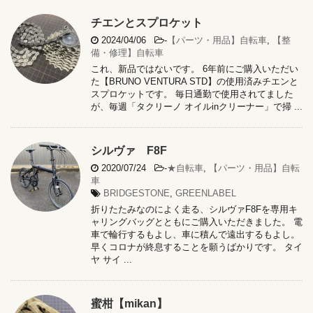
チエンとスプロケット
2024/04/06
-
【パーツ・用品】自転車
,
【整
備・修理】自転車
これ、新品ではないです。 6年前にご購入いただい
た【BRUNO VENTURA STD】の使用済みチエンと
スプロケットです。 毎日通勤で使用されてました
が、毎週「タクリーノ オイルinクリーナー」で掃 ...
シルヴァ F8F
2020/07/24
-
★自転車
,
【パーツ・用品】自転
車
BRIDGESTONE
,
GREENLABEL
折りたたみなのによく走る、シルヴァF8Fを専用キ
ャリングバッグとともにご購入いただきました。 電
車で輪行するもよし、車に積んで遠出するもよし。
早くコロナが終息することを願うばかりです。 タイ
ヤ サイ ...
蜜柑【mikan】