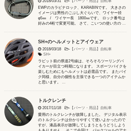
2018/03/31
-
【パーツ・用品】自転車
EWPのカラビナロック、KARABINです。 大きさの
イメージは男性のごぶし大ぐらいで、ワイヤー径
φ5㎜ / ワイヤー長 1800㎜です。 ロック番号は
好みの4桁で変更可能。 さて、こいつの使い方の ...
SH+のヘルメットとアイウェア
2018/03/18
-
【パーツ・用品】自転車
SH+
ラビット前の県道2号線は、そろそろツーリングバ
イカーが目立つ時期になります。 スポーツバイクを
楽しむためにもヘルメットは必需品です。 またバイ
ク同様、自分の個性を主張できる一つのアイテムか
と思います。 ...
トルクレンチ
2017/11/18
-
【パーツ・用品】自転車
愛用のトルクレンチが故障しました。 デジタル表示
のトルクレンチは分かりやすくて使いよかったので
すが、液晶表示が故障してしまうともうどうしよう
もありません。 そこで今回は、パークツールのアナ