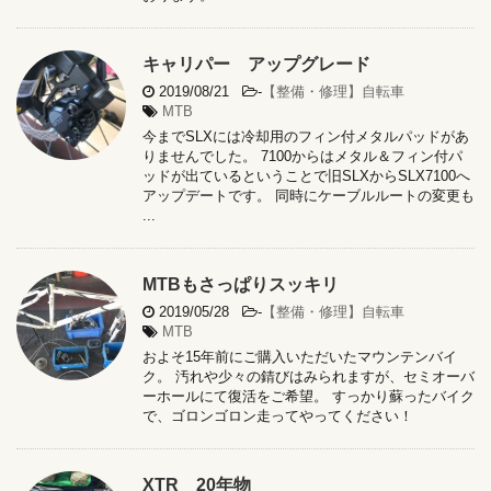
キャリパー アップグレード
2019/08/21
-
【整備・修理】自転車
MTB
今までSLXには冷却用のフィン付メタルパッドがあ
りませんでした。 7100からはメタル＆フィン付パ
ッドが出ているということで旧SLXからSLX7100へ
アップデートです。 同時にケーブルルートの変更も
...
MTBもさっぱりスッキリ
2019/05/28
-
【整備・修理】自転車
MTB
およそ15年前にご購入いただいたマウンテンバイ
ク。 汚れや少々の錆びはみられますが、セミオーバ
ーホールにて復活をご希望。 すっかり蘇ったバイク
で、ゴロンゴロン走ってやってください！
XTR 20年物