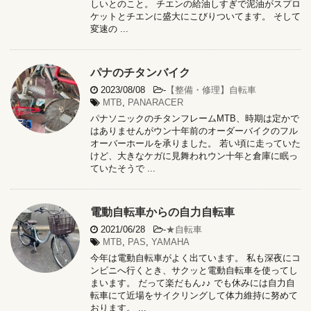
しいとのこと。 チエンの給油しすぎで泥油がスプロ
ケットとチエンに盛大にこびりついてます。 そして
変速の ...
パナのチタンバイク
2023/08/08
-
【整備・修理】自転車
MTB
,
PANARACER
パナソニックのチタンフレームMTB、時期は定かで
はありませんがウン十年前のオーダーバイクのフル
オーバーホールを承りました。 若い頃に走っていた
けど、大きなケガに見舞われウン十年と倉庫に眠っ
ていたそうで ...
電動自転車からの自力自転車
2021/06/28
-
★自転車
MTB
,
PAS
,
YAMAHA
今年は電動自転車がよく出ています。 私も深夜にコ
ンビニへ行くとき、サクッと電動自転車を使ってし
まいます。 だって楽だもん♪♪ でも休みには自力自
転車にて近場をサイクリングして体力維持に努めて
おります。 ...