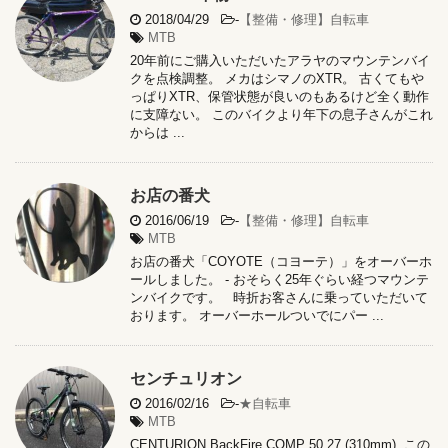
2018/04/29
-
【整備・修理】自転車
MTB
20年前にご購入いただいたアラヤのマウンテンバイ
クを点検調整。 メカはシマノのXTR。 古くてもや
っぱりXTR、保管状態が良いのもあるけど全く動作
に支障ない。 このバイクより年下の息子さんがこれ
からは ...
お店の番犬
2016/06/19
-
【整備・修理】自転車
MTB
お店の番犬「COYOTE（コヨーテ）」をオーバーホ
ールしました。 - おそらく25年ぐらい経つマウンテ
ンバイクです。 時折お客さんに乗っていただいて
おります。 オーバーホールついでにパー ...
センチュリオン
2016/02/16
-
★自転車
MTB
CENTURION BackFire COMP 50.27 (310mm) この