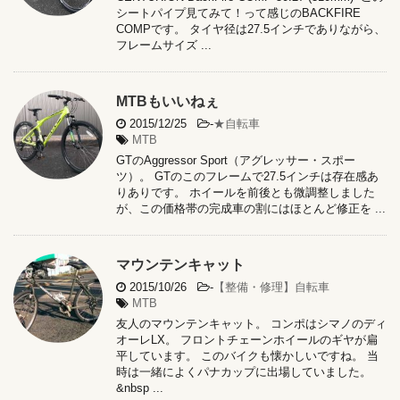
シートパイプ見てみて！って感じのBACKFIRE
COMPです。 タイヤ径は27.5インチでありながら、
フレームサイズ ...
MTBもいいねぇ
2015/12/25
-
★自転車
MTB
GTのAggressor Sport（アグレッサー・スポー
ツ）。 GTのこのフレームで27.5インチは存在感あ
りありです。 ホイールを前後とも微調整しました
が、この価格帯の完成車の割にはほとんど修正を ...
マウンテンキャット
2015/10/26
-
【整備・修理】自転車
MTB
友人のマウンテンキャット。 コンポはシマノのディ
オーレLX。 フロントチェーンホイールのギヤが扁
平しています。 このバイクも懐かしいですね。 当
時は一緒によくパナカップに出場していました。
&nbsp ...