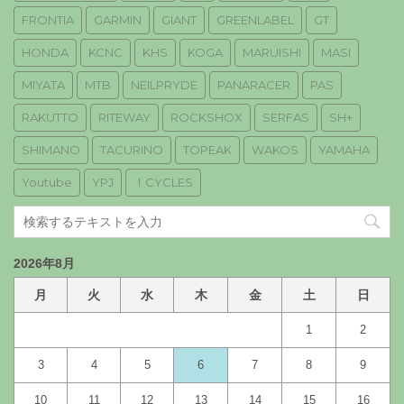
FRONTIA
GARMIN
GIANT
GREENLABEL
GT
HONDA
KCNC
KHS
KOGA
MARUISHI
MASI
MIYATA
MTB
NEILPRYDE
PANARACER
PAS
RAKUTTO
RITEWAY
ROCKSHOX
SERFAS
SH+
SHIMANO
TACURINO
TOPEAK
WAKOS
YAMAHA
Youtube
YPJ
！CYCLES
2026年8月
月
火
水
木
金
土
日
1
2
3
4
5
6
7
8
9
10
11
12
13
14
15
16