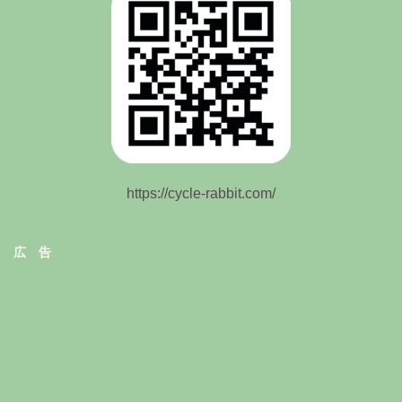
https://cycle-rabbit.com/
広 告