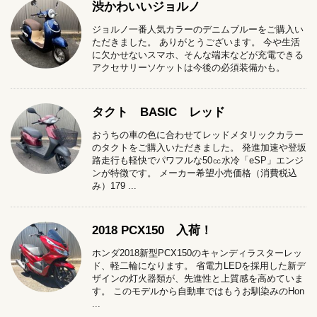
渋かわいいジョルノ
ジョルノ一番人気カラーのデニムブルーをご購入い
ただきました。 ありがとうございます。 今や生活
に欠かせないスマホ、そんな端末などが充電できる
アクセサリーソケットは今後の必須装備かも。
タクト BASIC レッド
おうちの車の色に合わせてレッドメタリックカラー
のタクトをご購入いただきました。 発進加速や登坂
路走行も軽快でパワフルな50㏄水冷「eSP」エンジ
ンが特徴です。 メーカー希望小売価格（消費税込
み）179 ...
2018 PCX150 入荷！
ホンダ2018新型PCX150のキャンディラスターレッ
ド、軽二輪になります。 省電力LEDを採用した新デ
ザインの灯火器類が、先進性と上質感を高めていま
す。 このモデルから自動車ではもうお馴染みのHon
...