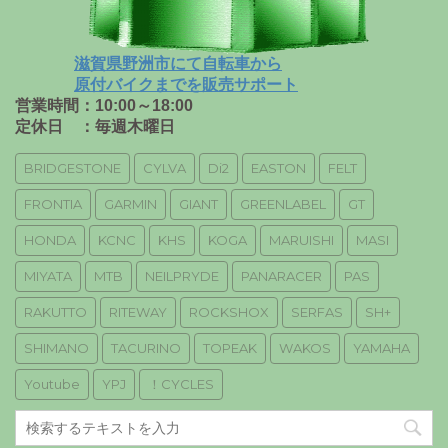
滋賀県野洲市にて自転車から
原付バイクまでを販売サポート
営業時間：10:00～18:00
定休日 ：毎週木曜日
BRIDGESTONE
CYLVA
Di2
EASTON
FELT
FRONTIA
GARMIN
GIANT
GREENLABEL
GT
HONDA
KCNC
KHS
KOGA
MARUISHI
MASI
MIYATA
MTB
NEILPRYDE
PANARACER
PAS
RAKUTTO
RITEWAY
ROCKSHOX
SERFAS
SH+
SHIMANO
TACURINO
TOPEAK
WAKOS
YAMAHA
Youtube
YPJ
！CYCLES