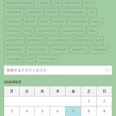
BRIDGESTONE
CYLVA
Di2
EASTON
FELT
FRONTIA
GARMIN
GIANT
GREENLABEL
GT
HONDA
KCNC
KHS
KOGA
MARUISHI
MASI
MIYATA
MTB
NEILPRYDE
PANARACER
PAS
RAKUTTO
RITEWAY
ROCKSHOX
SERFAS
SH+
SHIMANO
TACURINO
TOPEAK
WAKOS
YAMAHA
Youtube
YPJ
！CYCLES
2026年8月
月
火
水
木
金
土
日
1
2
3
4
5
6
7
8
9