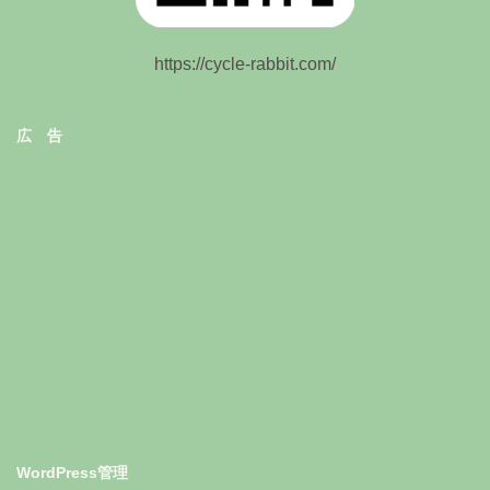
https://cycle-rabbit.com/
広 告
WordPress管理