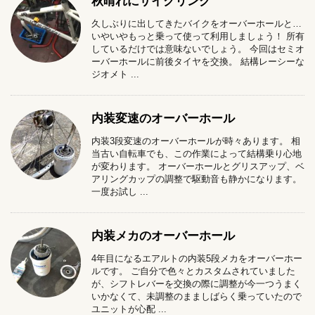
秋晴れにサイクリング
久しぶりに出してきたバイクをオーバーホールと…
いやいやもっと乗って使って利用しましょう！ 所有
しているだけでは意味ないでしょう。 今回はセミオ
ーバーホールに前後タイヤを交換。 結構レーシーな
ジオメト ...
内装変速のオーバーホール
内装3段変速のオーバーホールが時々あります。 相
当古い自転車でも、この作業によって結構乗り心地
が変わります。 オーバーホールとグリスアップ、ベ
アリングカップの調整で駆動音も静かになります。
一度お試し ...
内装メカのオーバーホール
4年目になるエアルトの内装5段メカをオーバーホー
ルです。 ご自分で色々とカスタムされていました
が、シフトレバーを交換の際に調整が今一つうまく
いかなくて、未調整のまましばらく乗っていたので
ユニットが心配 ...