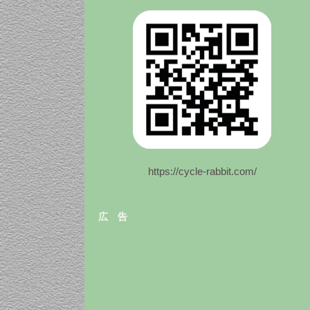
https://cycle-rabbit.com/
広 告