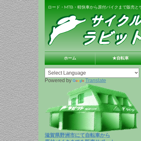
ロード・MTB・軽快車から原付バイクまで販売と
ホーム
★自転車
Powered by
Translate
滋賀県野洲市にて自転車から