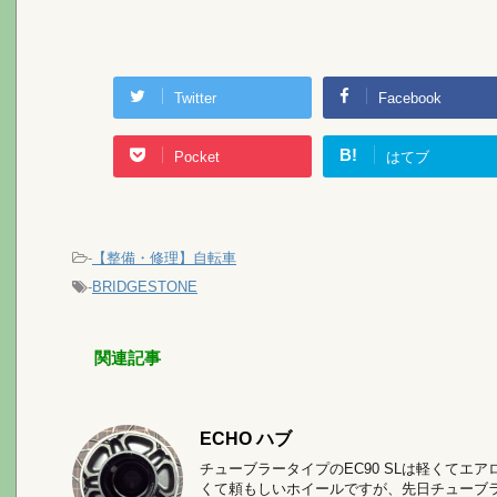
Twitter
Facebook
B!
Pocket
はてブ
-
【整備・修理】自転車
-
BRIDGESTONE
関連記事
ECHO ハブ
チューブラータイプのEC90 SLは軽くてエ
くて頼もしいホイールですが、先日チューブ