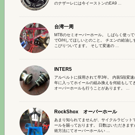
のナザーレには今イーストンのEA9 ...
台湾一周
MTBのセミオーバーホール。 しばらく使っ
でO/Hしてほしいとのこと。 チエンの給油
こびりついてます。 そして変速の ...
INTER5
アルベルトに採用されて早3年。 内装5段変
年に入ってホイールの組み換えを何組もして
オーバーホールも行うことがあります。 ...
RockShox オーバーホール
あまり知られてませんが、サイクルラビットでは
ールを賜っております。 日数はいただきますが
術方法にてオーバーホールい ...