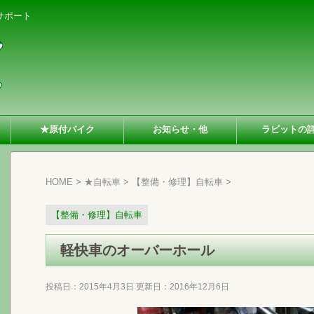
サポート
★原付バイク
お知らせ・他
ラビットの
HOME
>
★自転車
>
【整備・修理】自転車
>
【整備・修理】自転車
軽快車のオーバーホール
投稿日：2015年4月3日 更新日：
2016年12月6日