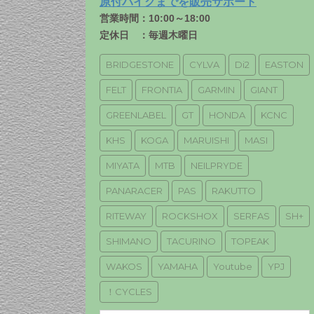
原付バイクまでを販売サポート
営業時間：10:00～18:00
定休日 ：毎週木曜日
BRIDGESTONE
CYLVA
Di2
EASTON
FELT
FRONTIA
GARMIN
GIANT
GREENLABEL
GT
HONDA
KCNC
KHS
KOGA
MARUISHI
MASI
MIYATA
MTB
NEILPRYDE
PANARACER
PAS
RAKUTTO
RITEWAY
ROCKSHOX
SERFAS
SH+
SHIMANO
TACURINO
TOPEAK
WAKOS
YAMAHA
Youtube
YPJ
！CYCLES