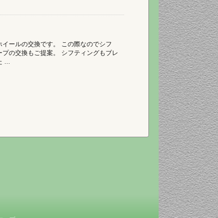
ホイールの交換です。 この際なのでシフ
ープの交換もご提案。 シフティングもブレ
..