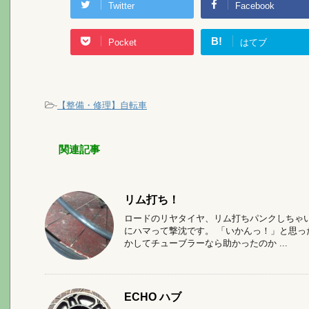
Twitter
Facebook
B!
Pocket
はてブ
-
【整備・修理】自転車
関連記事
リム打ち！
ロードのリヤタイヤ、リム打ちパンクしちゃい
にハマって撃沈です。 「いかんっ！」と思っ
かしてチューブラーなら助かったのか ...
ECHO ハブ