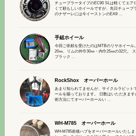
チューブラータイプのEC90 SLは軽くてエ
くて頼もしいホイールですが、先日チューブ
のナザーレには今イーストンのEA9 ...
手組ホイール
今回ご依頼を受けたのはMTBのリヤホイール。 リ
20㎜、リムの外巾30㎜・内巾25㎜の32穴。 ス
ブラック ...
RockShox オーバーホール
あまり知られてませんが、サイクルラビットでは
ールを賜っております。 日数はいただきますが
術方法にてオーバーホールい ...
WH-M785 オーバーホール
WH-M785前後ハブをオーバーホールいたし