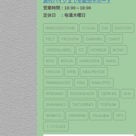
原付バイクまでを販売サポート
営業時間：10:00～18:00
定休日 ：毎週木曜日
BRIDGESTONE
CYLVA
Di2
EASTON
FELT
FRONTIA
GARMIN
GIANT
GREENLABEL
GT
HONDA
KCNC
KHS
KOGA
MARUISHI
MASI
MIYATA
MTB
NEILPRYDE
PANARACER
PAS
RAKUTTO
RITEWAY
ROCKSHOX
SERFAS
SH+
SHIMANO
TACURINO
TOPEAK
WAKOS
YAMAHA
Youtube
YPJ
！CYCLES