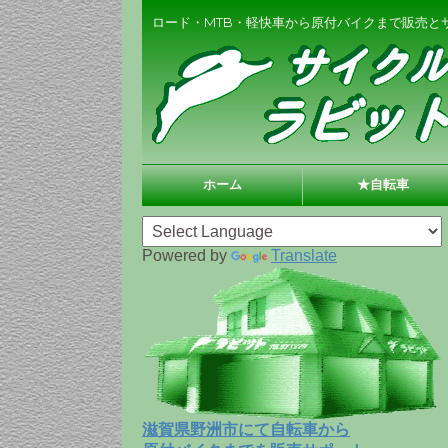
ロード・MTB・軽快車から原付バイクまで販売と
ホーム
★自転車
Powered by
Translate
滋賀県野洲市にて自転車から