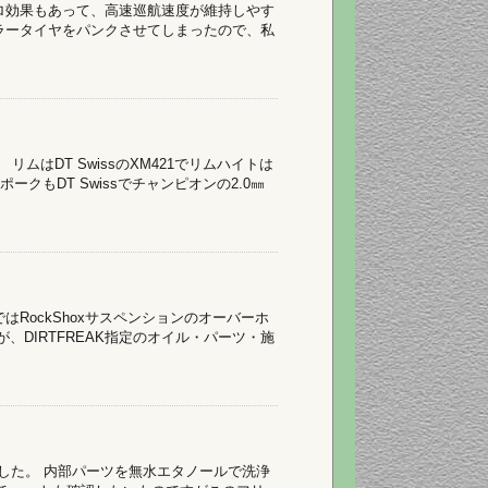
アロ効果もあって、高速巡航速度が維持しやす
ラータイヤをパンクさせてしまったので、私
ムはDT SwissのXM421でリムハイトは
ポークもDT Swissでチャンピオンの2.0㎜
RockShoxサスペンションのオーバーホ
、DIRTFREAK指定のオイル・パーツ・施
ました。 内部パーツを無水エタノールで洗浄