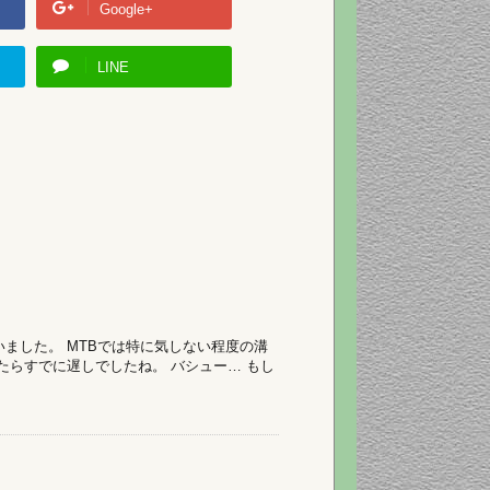
Google+
LINE
ました。 MTBでは特に気しない程度の溝
たらすでに遅しでしたね。 バシュー… もし