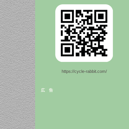
https://cycle-rabbit.com/
広 告