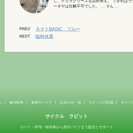
し、デュラグリースを詰め替え。 できれば
ーギヤは分解不可でした。 … そん ...
PREV
タクトBASIC ブルー
NEXT
臨時休業
ム
★自転車
★原付バイク
お知らせ・他
ラビットの詳細
サイト
サイクル ラビット
ロード・MTB・軽快車から原付バイクまで販売とサポート