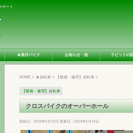
サポート
★原付バイク
お知らせ・他
ラビットの
HOME
>
★自転車
>
【整備・修理】自転車
>
【整備・修理】自転車
クロスバイクのオーバーホール
投稿日：2024年2月15日 更新日：
2024年2月14日