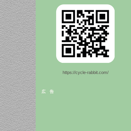
https://cycle-rabbit.com/
広 告