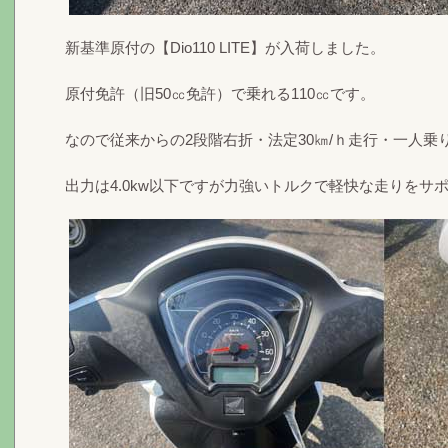
新基準原付の【Dio110 LITE】が入荷しました。
原付免許（旧50㏄免許）で乗れる110㏄です。
なので従来からの2段階右折・法定30㎞/ｈ走行・一人乗
出力は4.0kw以下ですが力強いトルクで軽快な走りをサ