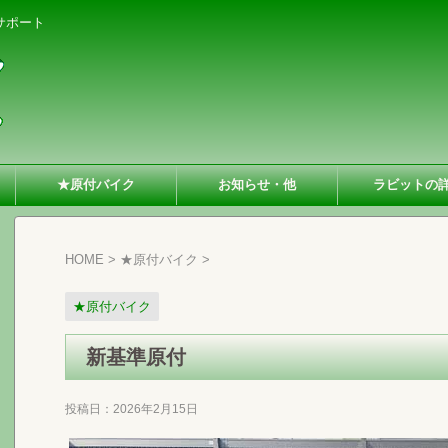
サポート
★原付バイク
お知らせ・他
ラビットの
HOME
>
★原付バイク
>
★原付バイク
新基準原付
投稿日：
2026年2月15日