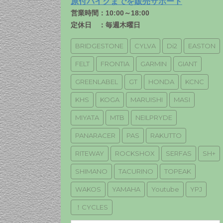
原付バイクまでを販売サポート
営業時間：10:00～18:00
定休日 ：毎週木曜日
BRIDGESTONE
CYLVA
Di2
EASTON
FELT
FRONTIA
GARMIN
GIANT
GREENLABEL
GT
HONDA
KCNC
KHS
KOGA
MARUISHI
MASI
MIYATA
MTB
NEILPRYDE
PANARACER
PAS
RAKUTTO
RITEWAY
ROCKSHOX
SERFAS
SH+
SHIMANO
TACURINO
TOPEAK
WAKOS
YAMAHA
Youtube
YPJ
！CYCLES