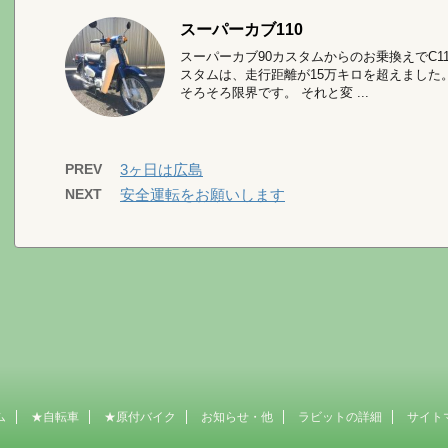
スーパーカブ110
スーパーカブ90カスタムからのお乗換えでC1
スタムは、走行距離が15万キロを超えました
そろそろ限界です。 それと変 ...
PREV
3ヶ日は広島
NEXT
安全運転をお願いします
ム
★自転車
★原付バイク
お知らせ・他
ラビットの詳細
サイト