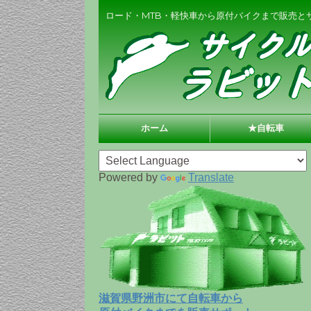
ロード・MTB・軽快車から原付バイクまで販売と
ホーム
★自転車
Powered by
Translate
滋賀県野洲市にて自転車から