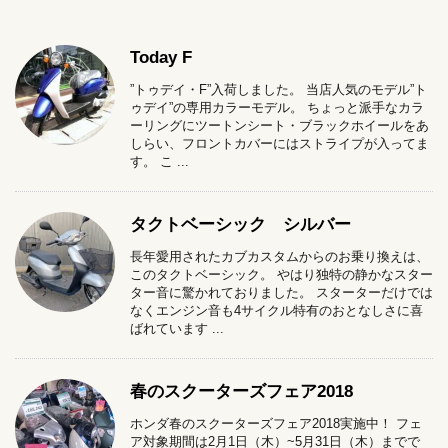
Today F
”トゥデイ・F”入荷しました。 当店人気のモデル”ト
ゥデイ”の専用カラーモデル。 ちょっと派手なカラ
ーリングにツートンシート・ブラックホイールをあ
しらい、フロントカバーにはストライプが入ってま
す。 こ ...
タクトベーシック シルバー
長年愛用されたカブカスタムからのお乗り換えは、
このタクトベーシック。 やはり独特の静かなスター
ター音に驚かれておりました。 スターターだけでは
なくエンジン音も4サイクル特有のおとなしさに喜
ばれています ...
春のスクーターズフェア2018
ホンダ春のスクーターズフェア2018実施中！ フェ
ア対象期間は2月1日（木）~5月31日（木）までで