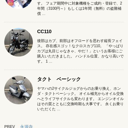
す。 フェア期間中に対象機種をご成約・登録で、2
年間（3100円～）もしくは1年間（無料）の盗難補
償 ...
CC110
後部はカブ、前部はオフロードを思わす縦長フェイ
ス。 存在感スゴッ！なクロスカブ110。 「やっぱり
カブは丸目じゃなきゃ、やだ！」というお客様にご
購入いただきました。 ハンドル位置、かなり高いで
す。 1 ...
タクト ベーシック
ヤマハの2サイクルジョグからのお乗り換え、ホン
ダ・タクトベーシック。 オイル補充からオイル交換
へとライフサイクルも変わります。 エンジンオイル
はその質とともに交換時期も大事です。 永くお乗り
いただくた ...
PREV
永源寺