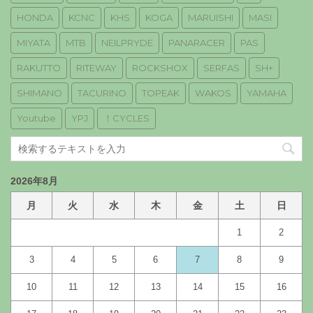
HONDA
KCNC
KHS
KOGA
MARUISHI
MASI
MIYATA
MTB
NEILPRYDE
PANARACER
PAS
RAKUTTO
RITEWAY
ROCKSHOX
SERFAS
SH+
SHIMANO
TACURINO
TOPEAK
WAKOS
YAMAHA
Youtube
YPJ
！CYCLES
2026年8月
月
火
水
木
金
土
日
1
2
3
4
5
6
7
8
9
10
11
12
13
14
15
16