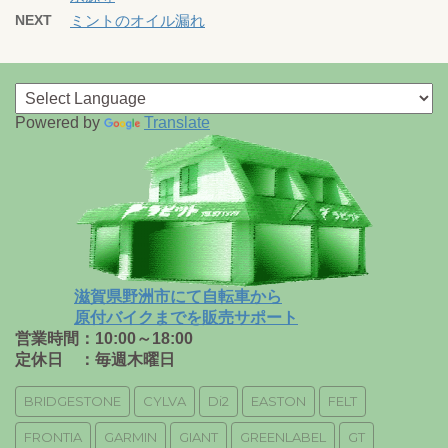
NEXT
ミントのオイル漏れ
Powered by
Translate
滋賀県野洲市にて自転車から
原付バイクまでを販売サポート
営業時間：10:00～18:00
定休日 ：毎週木曜日
BRIDGESTONE
CYLVA
Di2
EASTON
FELT
FRONTIA
GARMIN
GIANT
GREENLABEL
GT