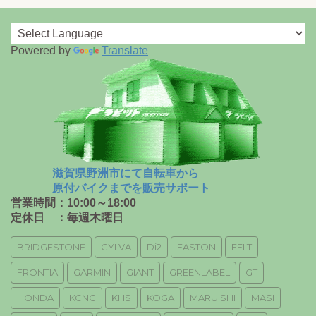
Powered by
Translate
滋賀県野洲市にて自転車から
原付バイクまでを販売サポート
営業時間：10:00～18:00
定休日 ：毎週木曜日
BRIDGESTONE
CYLVA
Di2
EASTON
FELT
FRONTIA
GARMIN
GIANT
GREENLABEL
GT
HONDA
KCNC
KHS
KOGA
MARUISHI
MASI