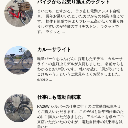
バイクからお乗り換えのラクット
まいにち、たすかる。 ラクあし電動アシスト自転
車。 長年お乗りいただいたカブからのお乗り換えで
す。 操作も簡単で何よりフレーム高が低くて乗り降
りしやすいのが特徴のブリヂストン、ラクットで
す。 ラクッと ...
カルーサライト
軽量パーツをふんだんに採用したモデル、カルーサ
ライトの点灯虫モデルが入荷しました。 名前からも
わかるとおり軽いです。 軽いが故に「風が吹いても
こけちゃう」というご意見をよくお聞きしました。
&nbsp ...
仕事にも電動自転車
PA26W シルバーの仕事に行くのに電動自転車をよ
くご購入いただきます。 このPASも新年初仕事のた
めにご購入いただきました。 アルベルトを求めてご
来店いただいたのですが、電動自転車の試乗車を試
乗いた ...