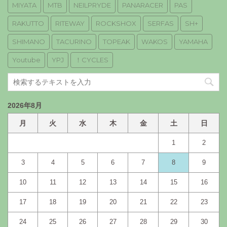
MIYATA
MTB
NEILPRYDE
PANARACER
PAS
RAKUTTO
RITEWAY
ROCKSHOX
SERFAS
SH+
SHIMANO
TACURINO
TOPEAK
WAKOS
YAMAHA
Youtube
YPJ
！CYCLES
2026年8月
月
火
水
木
金
土
日
1
2
3
4
5
6
7
8
9
10
11
12
13
14
15
16
17
18
19
20
21
22
23
24
25
26
27
28
29
30