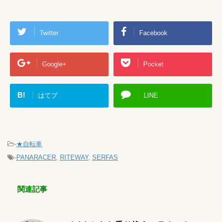
Twitter
Facebook
Google+
Pocket
B!
はてブ
LINE
-
★自転車
-
PANARACER
,
RITEWAY
,
SERFAS
関連記事