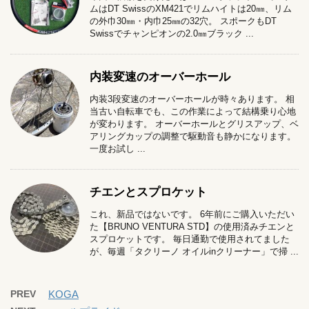
ムはDT SwissのXM421でリムハイトは20㎜、リム
の外巾30㎜・内巾25㎜の32穴。 スポークもDT
Swissでチャンピオンの2.0㎜ブラック ...
内装変速のオーバーホール
内装3段変速のオーバーホールが時々あります。 相
当古い自転車でも、この作業によって結構乗り心地
が変わります。 オーバーホールとグリスアップ、ベ
アリングカップの調整で駆動音も静かになります。
一度お試し ...
チエンとスプロケット
これ、新品ではないです。 6年前にご購入いただい
た【BRUNO VENTURA STD】の使用済みチエンと
スプロケットです。 毎日通勤で使用されてました
が、毎週「タクリーノ オイルinクリーナー」で掃 ...
PREV
KOGA