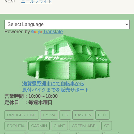
NEXT
ニールプライド
Powered by
Translate
滋賀県野洲市にて自転車から
原付バイクまでを販売サポート
営業時間：10:00～18:00
定休日 ：毎週木曜日
BRIDGESTONE
CYLVA
Di2
EASTON
FELT
FRONTIA
GARMIN
GIANT
GREENLABEL
GT