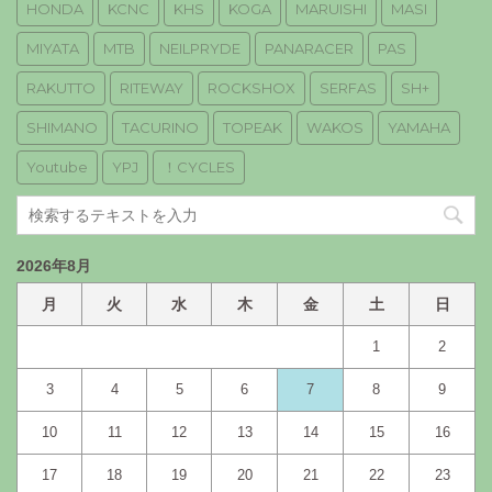
HONDA
KCNC
KHS
KOGA
MARUISHI
MASI
MIYATA
MTB
NEILPRYDE
PANARACER
PAS
RAKUTTO
RITEWAY
ROCKSHOX
SERFAS
SH+
SHIMANO
TACURINO
TOPEAK
WAKOS
YAMAHA
Youtube
YPJ
！CYCLES
2026年8月
月
火
水
木
金
土
日
1
2
3
4
5
6
7
8
9
10
11
12
13
14
15
16
17
18
19
20
21
22
23