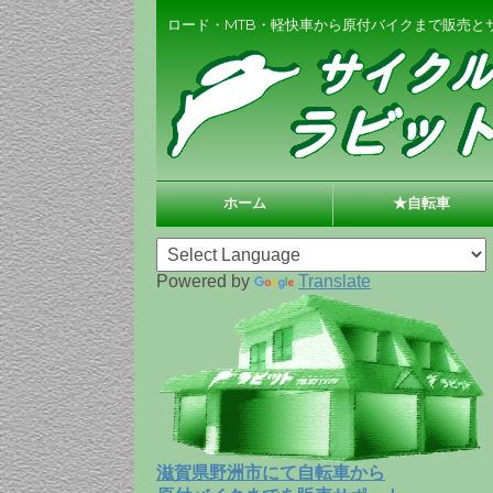
ロード・MTB・軽快車から原付バイクまで販売と
ホーム
★自転車
Powered by
Translate
滋賀県野洲市にて自転車から