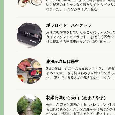
駅と尾道のまちをつなぐ情報サイト サイク
れました。 しまなみサイクル発進 ...
ポラロイド スペクトラ
お店の棚掃除をしていたらこんなカメラが出
うインスタントカメラです。 おそらく20年
社に提出する事故車両などの現況写真を ...
憲法記念日は黒釜
3日の夜は、近江牛の古民家レストラン「黒釜
初めてです。 ざく切りわさびが近江牛の旨
た。 ほんで、釜炊きのご飯がおいしいのな ...
花緑公園から天山（あまのやま）
先日、希望ヶ丘南陵の天山へトレッキングし
ら山側にあるシャクナゲの森からは幾つかの
があるので簡単に山頂までたどり着けます。 ..