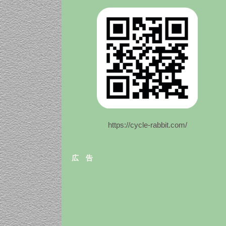
https://cycle-rabbit.com/
広 告