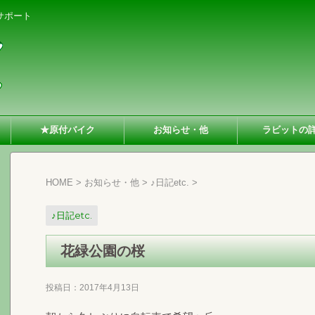
サポート
★原付バイク
お知らせ・他
ラビットの
HOME
>
お知らせ・他
>
♪日記etc.
>
♪日記etc.
花緑公園の桜
投稿日：
2017年4月13日