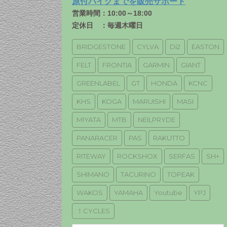
原付バイクまでを販売サポート
営業時間：10:00～18:00
定休日 ：毎週木曜日
BRIDGESTONE
CYLVA
Di2
EASTON
FELT
FRONTIA
GARMIN
GIANT
GREENLABEL
GT
HONDA
KCNC
KHS
KOGA
MARUISHI
MASI
MIYATA
MTB
NEILPRYDE
PANARACER
PAS
RAKUTTO
RITEWAY
ROCKSHOX
SERFAS
SH+
SHIMANO
TACURINO
TOPEAK
WAKOS
YAMAHA
Youtube
YPJ
！CYCLES