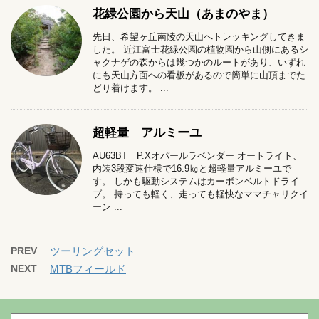
花緑公園から天山（あまのやま）
先日、希望ヶ丘南陵の天山へトレッキングしてきま
した。 近江富士花緑公園の植物園から山側にあるシ
ャクナゲの森からは幾つかのルートがあり、いずれ
にも天山方面への看板があるので簡単に山頂までた
どり着けます。 ...
超軽量 アルミーユ
AU63BT P.Xオパールラベンダー オートライト、
内装3段変速仕様で16.9㎏と超軽量アルミーユで
す。 しかも駆動システムはカーボンベルトドライ
ブ。 持っても軽く、走っても軽快なママチャリクイ
ーン ...
PREV
ツーリングセット
NEXT
MTBフィールド