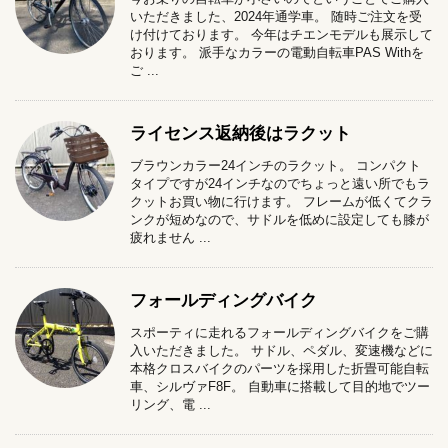
いただきました、2024年通学車。 随時ご注文を受
け付けております。 今年はチエンモデルも展示して
おります。 派手なカラーの電動自転車PAS Withを
ご ...
ライセンス返納後はラクット
ブラウンカラー24インチのラクット。 コンパクト
タイプですが24インチなのでちょっと遠い所でもラ
クットお買い物に行けます。 フレームが低くてクラ
ンクが短めなので、サドルを低めに設定しても膝が
疲れません ...
フォールディングバイク
スポーティに走れるフォールディングバイクをご購
入いただきました。 サドル、ペダル、変速機などに
本格クロスバイクのパーツを採用した折畳可能自転
車、シルヴァF8F。 自動車に搭載して目的地でツー
リング、電 ...