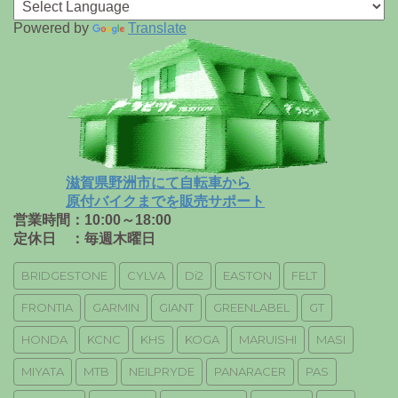
Powered by
Translate
滋賀県野洲市にて自転車から
原付バイクまでを販売サポート
営業時間：10:00～18:00
定休日 ：毎週木曜日
BRIDGESTONE
CYLVA
Di2
EASTON
FELT
FRONTIA
GARMIN
GIANT
GREENLABEL
GT
HONDA
KCNC
KHS
KOGA
MARUISHI
MASI
MIYATA
MTB
NEILPRYDE
PANARACER
PAS