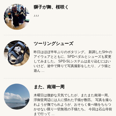
獅子が舞、桜咲く
♪♪♪
ツーリングシューズ
昨日はほぼ半年ぶりのポタリング。 新調したSH+の
アイウェアとともに、SPDペダルとシューズも変更
してみました。 SPD-SLシステムは走り込むにはい
いけど、途中で降りて写真撮影をしたり、ノラ猫と
遊ん ...
また、南湖一周
木曜日は微妙な天気でしたが、またまた南湖一周。
浮御堂周辺には人に慣れた子猫が数匹。 写真を撮ら
れようが撫でられようが、おそらく食べ物をちらつ
かせない限り一切無視の子猫たち。 今回は石山寺前
まで行って ...