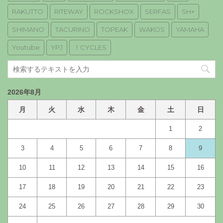
RAKUTTO
RITEWAY
ROCKSHOX
SERFAS
SH+
SHIMANO
TACURINO
TOPEAK
WAKOS
YAMAHA
Youtube
YPJ
！CYCLES
2026年8月
月
火
水
木
金
土
日
1
2
3
4
5
6
7
8
9
10
11
12
13
14
15
16
17
18
19
20
21
22
23
24
25
26
27
28
29
30