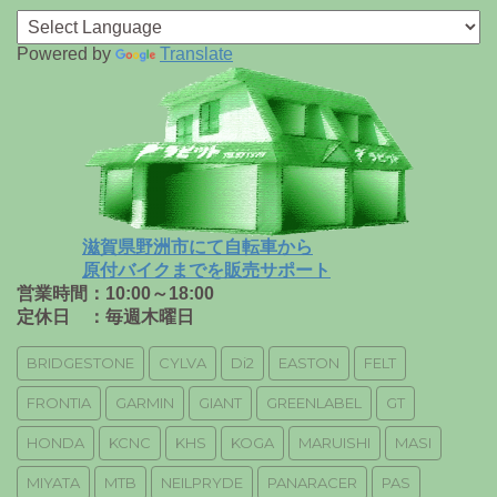
Powered by
Translate
滋賀県野洲市にて自転車から
原付バイクまでを販売サポート
営業時間：10:00～18:00
定休日 ：毎週木曜日
BRIDGESTONE
CYLVA
Di2
EASTON
FELT
FRONTIA
GARMIN
GIANT
GREENLABEL
GT
HONDA
KCNC
KHS
KOGA
MARUISHI
MASI
MIYATA
MTB
NEILPRYDE
PANARACER
PAS