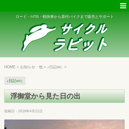
ロード・MTB・軽快車から原付バイクまで販売とサポート
HOME
>
お知らせ・他
>
♪日記etc.
>
♪日記etc.
浮御堂から見た日の出
投稿日：
2018年4月21日