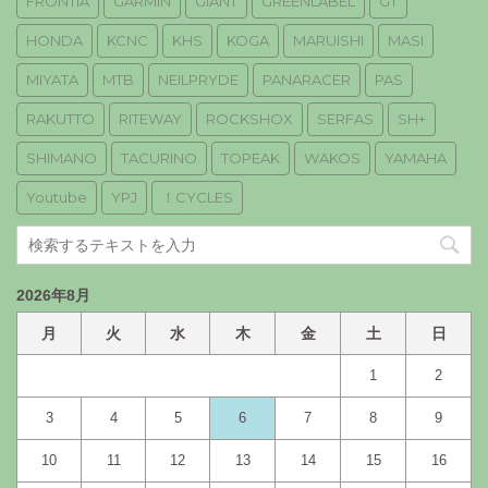
FRONTIA
GARMIN
GIANT
GREENLABEL
GT
HONDA
KCNC
KHS
KOGA
MARUISHI
MASI
MIYATA
MTB
NEILPRYDE
PANARACER
PAS
RAKUTTO
RITEWAY
ROCKSHOX
SERFAS
SH+
SHIMANO
TACURINO
TOPEAK
WAKOS
YAMAHA
Youtube
YPJ
！CYCLES
2026年8月
月
火
水
木
金
土
日
1
2
3
4
5
6
7
8
9
10
11
12
13
14
15
16