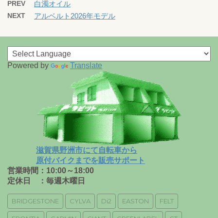
PREV
白濁オイル
NEXT
アルベルト2026年モデル
Powered by
Translate
滋賀県野洲市にて自転車から
原付バイクまでを販売サポート
営業時間：10:00～18:00
定休日 ：毎週木曜日
BRIDGESTONE
CYLVA
Di2
EASTON
FELT