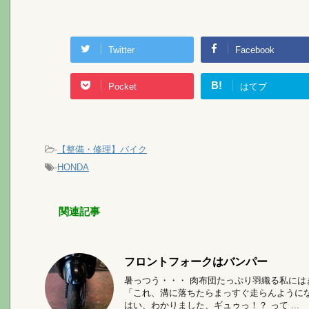
Twitter
Facebook
B!
Pocket
はてブ
-
【整備・修理】バイク
-
HONDA
関連記事
フロントフォークはバンパー
暑っつう・・・ 肉布団たっぷり羽織る私には
「これ、溝に落ちたらまっすぐ走らんように
はい、わかりました、ギュゥっ！？ って ...