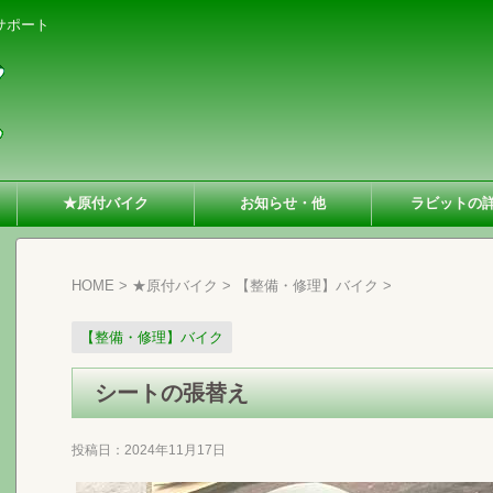
サポート
★原付バイク
お知らせ・他
ラビットの
HOME
>
★原付バイク
>
【整備・修理】バイク
>
【整備・修理】バイク
シートの張替え
投稿日：
2024年11月17日