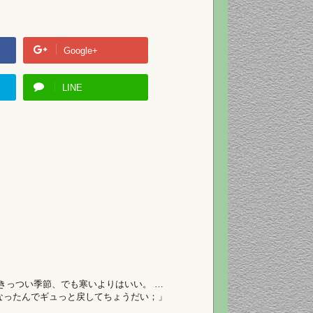
Google+
LINE
きっつい季節、でも寒いよりはいい。 …
なったんでギュっと戻してちょうだい；」