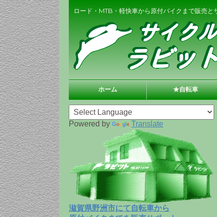
ロード・MTB・軽快車から原付バイクまで販売と
ホーム
★自転車
Powered by
Translate
滋賀県野洲市にて自転車から