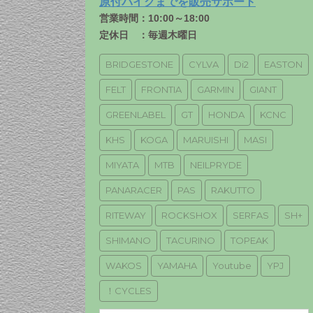
原付バイクまでを販売サポート
営業時間：10:00～18:00
定休日 ：毎週木曜日
BRIDGESTONE
CYLVA
Di2
EASTON
FELT
FRONTIA
GARMIN
GIANT
GREENLABEL
GT
HONDA
KCNC
KHS
KOGA
MARUISHI
MASI
MIYATA
MTB
NEILPRYDE
PANARACER
PAS
RAKUTTO
RITEWAY
ROCKSHOX
SERFAS
SH+
SHIMANO
TACURINO
TOPEAK
WAKOS
YAMAHA
Youtube
YPJ
！CYCLES