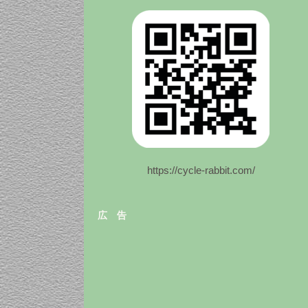
https://cycle-rabbit.com/
広 告