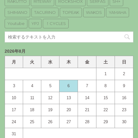
RAKUTTO
RITEWAY
ROCKSHOX
SERFAS
SH+
SHIMANO
TACURINO
TOPEAK
WAKOS
YAMAHA
Youtube
YPJ
！CYCLES
2026年8月
月
火
水
木
金
土
日
1
2
3
4
5
6
7
8
9
10
11
12
13
14
15
16
17
18
19
20
21
22
23
24
25
26
27
28
29
30
31