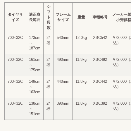
シ
フ
タイヤサ
適正身
フレーム
メーカー
ト
重量
車種略号
イズ
長範囲
サイズ
小売価
段
数
700×32C
173cm
24
540mm
12.0kg
XBC542
¥72,000
～
段
込）
187cm
700×32C
161cm
24
490mm
11.9kg
XBC492
¥72,000
～
段
込）
175cm
700×32C
149cm
24
440mm
11.8kg
XBC442
¥72,000
～
段
込）
163cm
700×32C
138cm
24
390mm
11.8kg
XBC392
¥72,000
～
段
込）
151cm