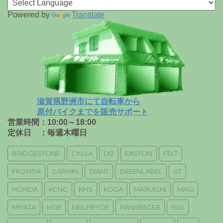
Powered by
Translate
滋賀県野洲市にて自転車から
原付バイクまでを販売サポート
営業時間：10:00～18:00
定休日 ：毎週木曜日
BRIDGESTONE
CYLVA
Di2
EASTON
FELT
FRONTIA
GARMIN
GIANT
GREENLABEL
GT
HONDA
KCNC
KHS
KOGA
MARUISHI
MASI
MIYATA
MTB
NEILPRYDE
PANARACER
PAS