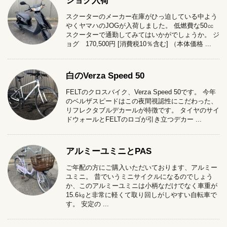
ジョグ入荷
スクーターのメーカー在庫がひっ迫している中よう
やくヤマハのJOGが入荷しました。 低燃費な50㏄
スクーターで通勤してみてはいかがでしょうか。 ジ
ョグ 170,500円 [消費税10％含む] （本体価格 ...
白のVerza Speed 50
FELTのクロスバイク、Verza Speed 50です。 今年
のベルザスピードはこの夜間視認性にこだわった、
リフレクタブルデカールが特徴です。 タイヤのサイ
ドウォールとFELTのロゴが引き立つデカー ...
アルミーユミニとPAS
ご年配の方にご購入いただいております、アルミー
ユミニ。 昔でいうミニサイクルになるのでしょう
か、このアルミーユミニは小柄なだけでなく車重が
15.6㎏と非常に軽くて取り回しがしやすい自転車で
す。 安定の ...