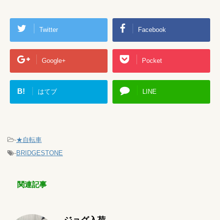
Twitter
Facebook
Google+
Pocket
B!
はてブ
LINE
-
★自転車
-
BRIDGESTONE
関連記事