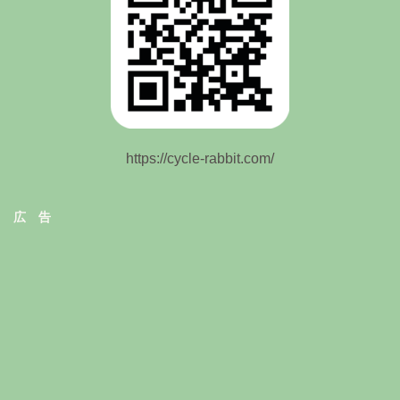
https://cycle-rabbit.com/
広 告