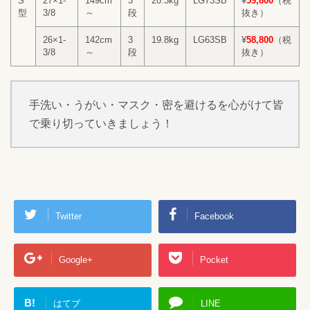
S
27×1-
149cm
3
20.3kg
LG73SB
¥
59,800
（税
型
3/8
～
段
抜き）
26×1-
142cm
3
19.8kg
LG63SB
¥
58,800
（税
3/8
～
段
抜き）
手洗い・うがい・マスク・密を避けるを心がけて皆
で乗り切っていきましょう！
Twitter
Facebook
Google+
Pocket
B!
はてブ
LINE