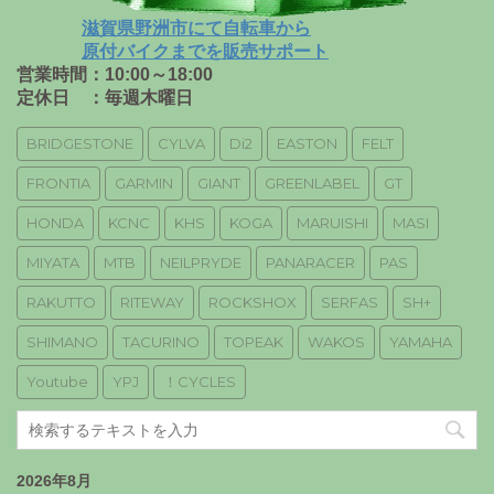
滋賀県野洲市にて自転車から
原付バイクまでを販売サポート
営業時間：10:00～18:00
定休日 ：毎週木曜日
BRIDGESTONE
CYLVA
Di2
EASTON
FELT
FRONTIA
GARMIN
GIANT
GREENLABEL
GT
HONDA
KCNC
KHS
KOGA
MARUISHI
MASI
MIYATA
MTB
NEILPRYDE
PANARACER
PAS
RAKUTTO
RITEWAY
ROCKSHOX
SERFAS
SH+
SHIMANO
TACURINO
TOPEAK
WAKOS
YAMAHA
Youtube
YPJ
！CYCLES
2026年8月