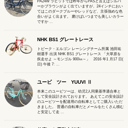
PA24W ラビットでは昨年からPASと言えばシルバ
ーかブラウンがよく出ていますが、24インチにおい
てはこのダークブルーやレッドなど、主張強めな色
合いがよく出ます。 磨けばいつまでも美しいカラー
ですか ...
NHK BS1 グレートレース
トピーク・エルゴン レーシングチーム所属 池田祐
樹選手 出演 NHK BS1 グレートレース 「大草原を
疾走せよ ～モンゴル 900㎞～」 2016 年1 月17 日(
日) 午後 7: ...
ユービ ツー YUUVI Ⅱ
本来このユービツーは、幼児2人同乗基準適合車と
して安全設計されております。 あえてこの安全設計
のユービツーを配達用の自転車としてご購入いただ
きました。 普通の自転車だとメールをたくさん積む
と安定して走 ...