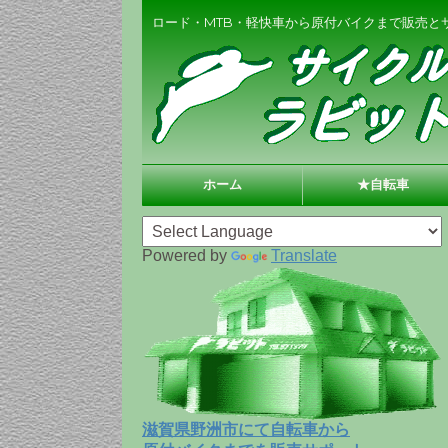
ロード・MTB・軽快車から原付バイクまで販売と
ホーム
★自転車
Powered by
Translate
滋賀県野洲市にて自転車から