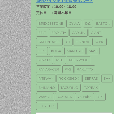
原付バイクまでを販売サポート
営業時間：10:00～18:00
定休日 ：毎週木曜日
BRIDGESTONE
CYLVA
Di2
EASTON
FELT
FRONTIA
GARMIN
GIANT
GREENLABEL
GT
HONDA
KCNC
KHS
KOGA
MARUISHI
MASI
MIYATA
MTB
NEILPRYDE
PANARACER
PAS
RAKUTTO
RITEWAY
ROCKSHOX
SERFAS
SH+
SHIMANO
TACURINO
TOPEAK
WAKOS
YAMAHA
Youtube
YPJ
！CYCLES