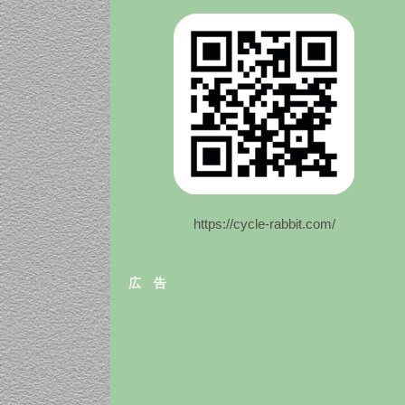
https://cycle-rabbit.com/
広 告