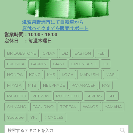
滋賀県野洲市にて自転車から
原付バイクまでを販売サポート
営業時間：10:00～18:00
定休日 ：毎週木曜日
BRIDGESTONE
CYLVA
Di2
EASTON
FELT
FRONTIA
GARMIN
GIANT
GREENLABEL
GT
HONDA
KCNC
KHS
KOGA
MARUISHI
MASI
MIYATA
MTB
NEILPRYDE
PANARACER
PAS
RAKUTTO
RITEWAY
ROCKSHOX
SERFAS
SH+
SHIMANO
TACURINO
TOPEAK
WAKOS
YAMAHA
Youtube
YPJ
！CYCLES