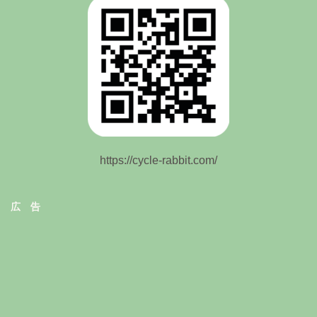
https://cycle-rabbit.com/
広 告