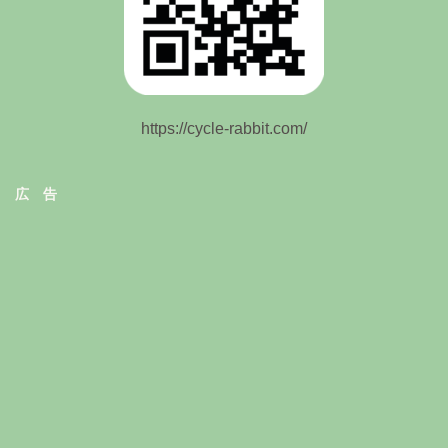
https://cycle-rabbit.com/
広 告