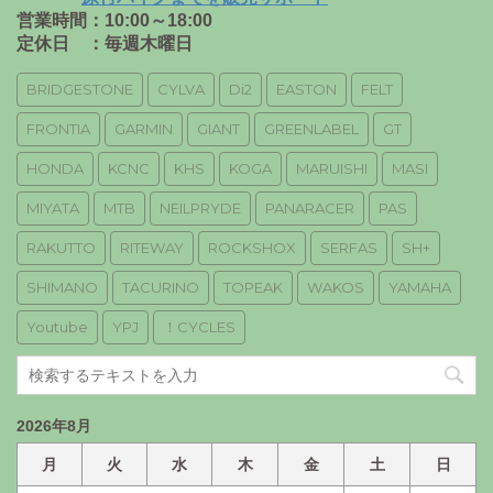
営業時間：10:00～18:00
定休日 ：毎週木曜日
BRIDGESTONE
CYLVA
Di2
EASTON
FELT
FRONTIA
GARMIN
GIANT
GREENLABEL
GT
HONDA
KCNC
KHS
KOGA
MARUISHI
MASI
MIYATA
MTB
NEILPRYDE
PANARACER
PAS
RAKUTTO
RITEWAY
ROCKSHOX
SERFAS
SH+
SHIMANO
TACURINO
TOPEAK
WAKOS
YAMAHA
Youtube
YPJ
！CYCLES
2026年8月
月
火
水
木
金
土
日