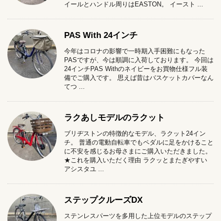
イールとハンドル周りはEASTON。 イースト ...
PAS With 24インチ
今年はコロナの影響で一時期入手困難にもなった
PASですが、今は順調に入荷しております。 今回は
24インチPAS Withのネイビーをお買物仕様フル装
備でご購入です。 思えば昔はバスケットカバーなん
てつ ...
ラクあしモデルのラクット
ブリヂストンの特徴的なモデル、ラクット24イン
チ。 普通の電動自転車でもペダルに足をかけること
に不安を感じるお母さまにご購入いただきました。
★これを購入いただく理由 ラクッとまたぎやすい
アシスタユ ...
ステップクルーズDX
ステンレスパーツを多用した上位モデルのステップ