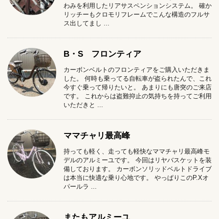
わみを利用したリアサスペンションシステム。 確か
リッチーもクロモリフレームでこんな構造のフルサ
ス出してまし ...
B・S フロンティア
カーボンベルトのフロンティアをご購入いただきま
した。 何時も乗ってる自転車が盗られたんで、これ
今すぐ乗って帰りたいと。 あまりにも唐突のご来店
です。 これからは盗難抑止の気持ちを持ってご利用
いただきと ...
ママチャリ最高峰
持っても軽く、走っても軽快なママチャリ最高峰モ
デルのアルミーユです。 今回はリヤバスケットを装
備しております。 カーボンソリッドベルトドライブ
は本当に快適な乗り心地です。 やっぱりこのP.Xオ
パールラ ...
またもアルミーユ