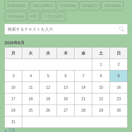
SHIMANO
TACURINO
TOPEAK
WAKOS
YAMAHA
Youtube
YPJ
！CYCLES
2026年8月
月
火
水
木
金
土
日
1
2
3
4
5
6
7
8
9
10
11
12
13
14
15
16
17
18
19
20
21
22
23
24
25
26
27
28
29
30
31
« 7月