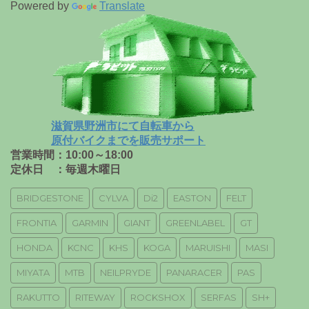
Powered by
Translate
滋賀県野洲市にて自転車から
原付バイクまでを販売サポート
営業時間：10:00～18:00
定休日 ：毎週木曜日
BRIDGESTONE
CYLVA
Di2
EASTON
FELT
FRONTIA
GARMIN
GIANT
GREENLABEL
GT
HONDA
KCNC
KHS
KOGA
MARUISHI
MASI
MIYATA
MTB
NEILPRYDE
PANARACER
PAS
RAKUTTO
RITEWAY
ROCKSHOX
SERFAS
SH+