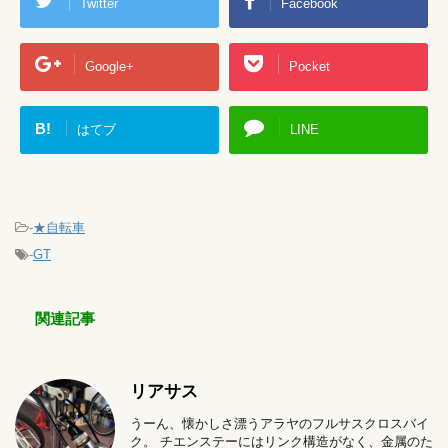
Twitter
Facebook
Google+
Pocket
B!
はてブ
LINE
-
★自転車
-
GT
関連記事
リアサス
うーん、懐かしさ漂うアラヤのフルサスクロスバイ
ク。 チエンステーにはリンク構造がなく、金属のた