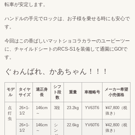
転車が安定します。
ハンドルの手元でロックは、お子様を乗せる時にも安心で
す。
今回はこの香ばしいマットショコラカラーのユービーツー
に、チャイルドシートのRCS-S1を装備して通園にGO!で
す。
ぐゎんばれ、かあちゃん！！！
シフ
モデ
タイヤ
適正身
メーカー希望
ト段
重量
車種略号
ル
サイズ
長
小売価格
数
点
26×1-
146cm
3段
23.2kg
YV63T6
¥47,800（税
灯
1/2
～
抜き）
虫
26×1-
146cm
シ
22.6kg
YV60T6
¥42,800（税
1/2
～
ン
抜き）