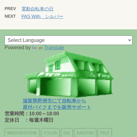
PREV
電動自転車の日
NEXT
PAS With シルバー
Powered by
Translate
滋賀県野洲市にて自転車から
原付バイクまでを販売サポート
営業時間：10:00～18:00
定休日 ：毎週木曜日
BRIDGESTONE
CYLVA
Di2
EASTON
FELT