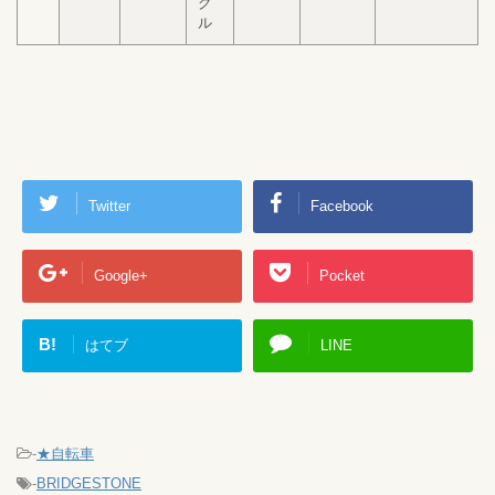
グ
ル
Twitter
Facebook
Google+
Pocket
B!
はてブ
LINE
-
★自転車
-
BRIDGESTONE