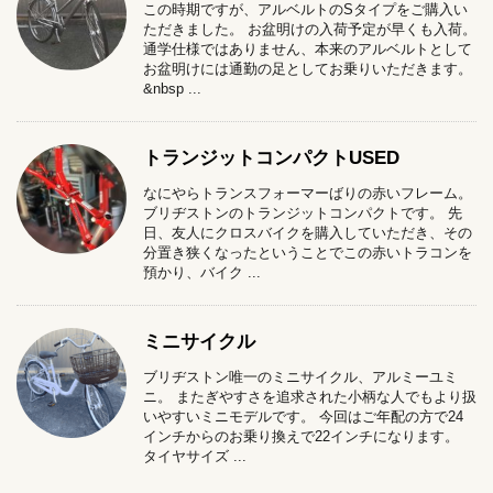
この時期ですが、アルベルトのSタイプをご購入い
ただきました。 お盆明けの入荷予定が早くも入荷。
通学仕様ではありません、本来のアルベルトとして
お盆明けには通勤の足としてお乗りいただきます。
&nbsp ...
トランジットコンパクトUSED
なにやらトランスフォーマーばりの赤いフレーム。
ブリヂストンのトランジットコンパクトです。 先
日、友人にクロスバイクを購入していただき、その
分置き狭くなったということでこの赤いトラコンを
預かり、バイク ...
ミニサイクル
ブリヂストン唯一のミニサイクル、アルミーユミ
ニ。 またぎやすさを追求された小柄な人でもより扱
いやすいミニモデルです。 今回はご年配の方で24
インチからのお乗り換えで22インチになります。
タイヤサイズ ...