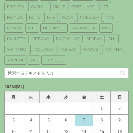
FRONTIA
GARMIN
GIANT
GREENLABEL
GT
HONDA
KCNC
KHS
KOGA
MARUISHI
MASI
MIYATA
MTB
NEILPRYDE
PANARACER
PAS
RAKUTTO
RITEWAY
ROCKSHOX
SERFAS
SH+
SHIMANO
TACURINO
TOPEAK
WAKOS
YAMAHA
Youtube
YPJ
！CYCLES
2026年8月
月
火
水
木
金
土
日
1
2
3
4
5
6
7
8
9
10
11
12
13
14
15
16